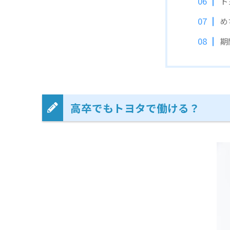
ト
め
期
高卒でもトヨタで働ける？