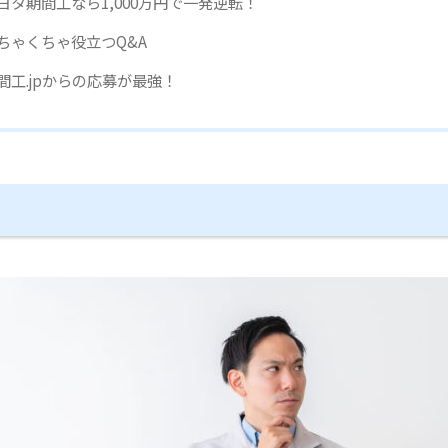
ヨタ期間工なら1,000万円で一発逆転！
ちゃくちゃ役立つQ&A
間工.jpからの応募が最強！