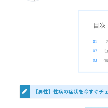
目次
【
性
性
【男性】性病の症状を今すぐチ