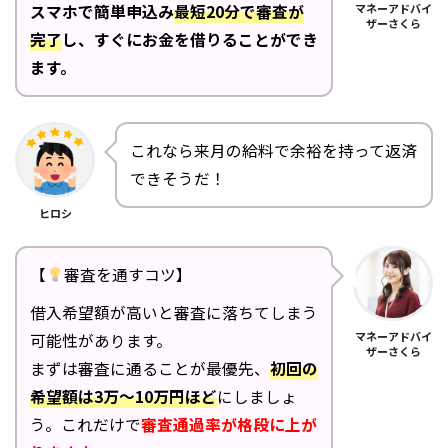
マネーアドバイ
スマホで簡単申込み
最短20分で審査が
ザーさくら
完了
し、すぐにお金を借りることができ
ます。
これなら来月の給料で余裕を持って返済
できそうだ！
ヒロシ
【
審査を通すコツ】
借入希望額が高いと審査に落ちてしまう
マネーアドバイ
可能性があります。
ザーさくら
まずは審査に通ることが最優先、
初回の
希望額は3万～10万円ほど
にしましょ
う。これだけで
審査通過率が格段に上が