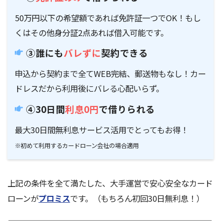
50万円以下の希望額であれば免許証一つでOK！もし
くはその他身分証2点あれば借入可能です。
③誰にも
バレずに
契約できる
申込から契約まで全てWEB完結、郵送物もなし！カー
ドレスだから利用後にバレる心配いらず。
④30日間
利息0円
で借りられる
最大30日間無利息サービス活用でとってもお得！
※初めて利用するカードローン会社の場合適用
上記の条件を全て満たした、大手運営で安心安全なカード
ローンが
プロミス
です。（もちろん
初回30日無利息！
）