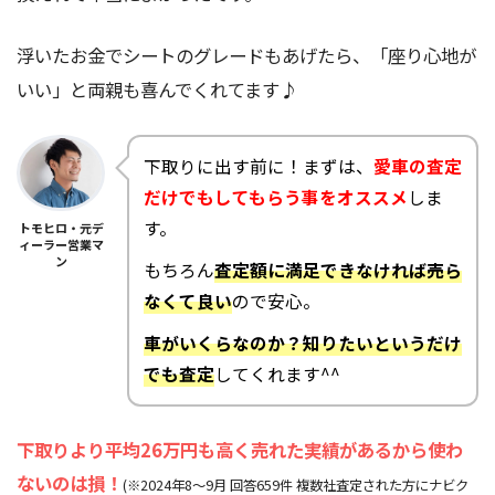
浮いたお金でシートのグレードもあげたら、「座り心地が
いい」と両親も喜んでくれてます♪
下取りに出す前に！まずは、
愛車の査定
だけでもしてもらう事をオススメ
しま
す。
トモヒロ・元デ
ィーラー営業マ
ン
もちろん
査定額に満足できなければ売ら
なくて良い
ので安心。
車がいくらなのか？知りたいというだけ
でも査定
してくれます^^
下取りより平均26万円も高く売れた実績があるから使わ
ないのは損！
(※2024年8～9月 回答659件 複数社査定された方にナビク