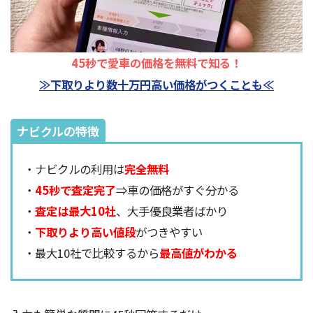
45秒で愛車の価格を無料で知る！
≫下取りより数十万円高い価格がつくことも≪
ナビクルの特徴
・ナビクルの利用は
完全無料
・
45秒で査定完了
⇒車の価格がすぐ分かる
・
査定は最大10社
、大手優良業者ばかり
・
下取りより高い値段
がつきやすい
・最大10社で比較するから
最高値がわかる