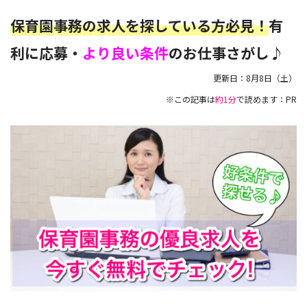
保育園事務の求人を探している方必見！
有
利に応募・
より良い条件
のお仕事さがし♪
更新日：
8月8日（土）
※この記事は
約1分
で読めます：PR