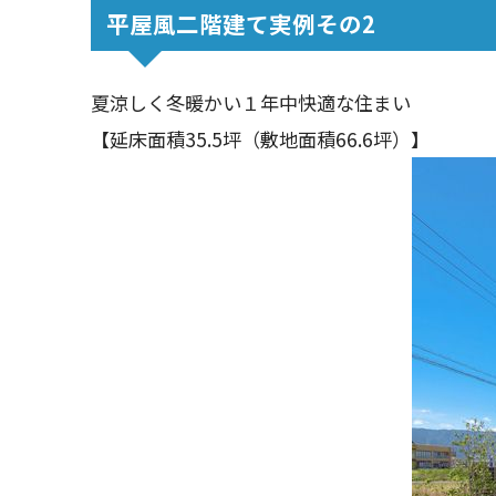
平屋風二階建て実例その2
夏涼しく冬暖かい１年中快適な住まい
【延床面積35.5坪（敷地面積66.6坪）】