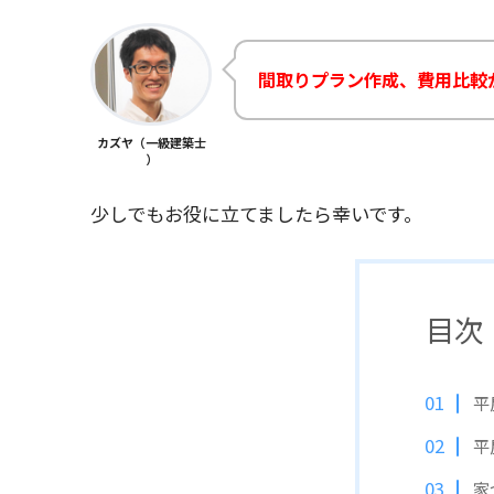
間取りプラン作成、費用比較
カズヤ（一級建築士
）
少しでもお役に立てましたら幸いです。
目次
平
平
家