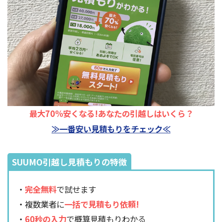
最大70%安くなる!あなたの引越しはいくら？
≫一番安い見積もりをチェック≪
SUUMO引越し見積もりの特徴
・
完全無料
で試せます
・複数業者に
一括で見積もり依頼!
・
60秒の入力
で概算見積もりわかる