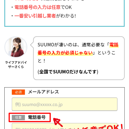
・
電話番号の入力は任意
でOK
・
一番安い引越し業者
がわかる!
SUUMOが凄いのは、通常必要な「
電話
番号の入力が必須じゃない
」というこ
と！
ライフアドバイ
ザーさくら
(
全国でSUUMOだけなんです
)