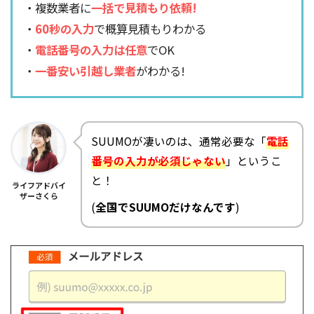
・複数業者に
一括で見積もり依頼!
・
60秒の入力
で概算見積もりわかる
・
電話番号の入力は任意
でOK
・
一番安い引越し業者
がわかる!
SUUMOが凄いのは、通常必要な「
電話
番号の入力が必須じゃない
」というこ
と！
ライフアドバイ
ザーさくら
(
全国でSUUMOだけなんです
)