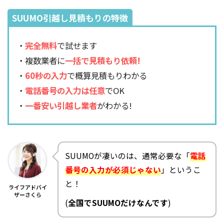
SUUMO引越し見積もりの特徴
・
完全無料
で試せます
・複数業者に
一括で見積もり依頼!
・
60秒の入力
で概算見積もりわかる
・
電話番号の入力は任意
でOK
・
一番安い引越し業者
がわかる!
SUUMOが凄いのは、通常必要な「
電話
番号の入力が必須じゃない
」というこ
と！
ライフアドバイ
ザーさくら
(
全国でSUUMOだけなんです
)