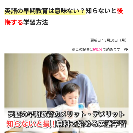
英語の早期教育は意味ない？
知らないと
後
悔する
学習方法
更新日：
8月10日（月）
※この記事は
約1分
で読めます：PR