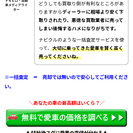
トモヒロ・自動
どうしても買取り側が有利なところがあ
車メディアライ
ター
りますから
ディーラーに相場より安く下
取りされたり、悪徳な買取業者に売って
しまい後悔するハメになりがちです。
ナビクルのような一括査定サービスを使
って、
大切に乗ってきた愛車を賢く高く
売ってくださいね。
※一括査定 ＝ 売却では無いので安心してご利用くださ
い。
＼あなたの車の最高額はいくら？／
▲45秒後スグに愛車の売値が分かる▲