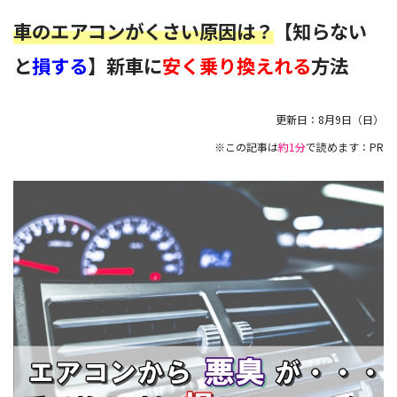
車のエアコンがくさい原因は？
【知らない
と
損する
】新車に
安く乗り換えれる
方法
更新日：
8月9日（日）
※この記事は
約1分
で読めます：PR