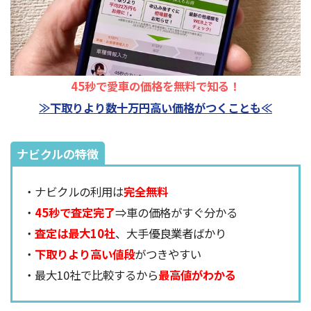
45秒で愛車の価格を無料で知る！
≫下取りより数十万円高い価格がつくことも≪
ナビクルの特徴
・ナビクルの利用は
完全無料
・
45秒で査定完了
⇒車の価格がすぐ分かる
・
査定は最大10社
、大手優良業者ばかり
・
下取りより高い値段
がつきやすい
・最大10社で比較するから
最高値がわかる