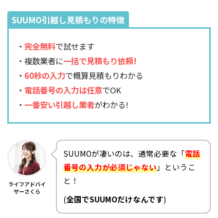
SUUMO引越し見積もりの特徴
・
完全無料
で試せます
・複数業者に
一括で見積もり依頼!
・
60秒の入力
で概算見積もりわかる
・
電話番号の入力は任意
でOK
・
一番安い引越し業者
がわかる!
SUUMOが凄いのは、通常必要な「
電話
番号の入力が必須じゃない
」というこ
と！
ライフアドバイ
ザーさくら
(
全国でSUUMOだけなんです
)