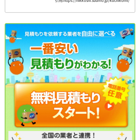
引用:https://hikkoshi.suumo.jp/kuchikomi/