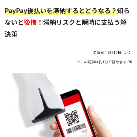
PayPay後払いを滞納するとどうなる？
知ら
ないと
後悔
！滞納リスクと瞬時に支払う解
決策
更新日：
8月10日（月）
※この記事は約
1分
で読めます:PR