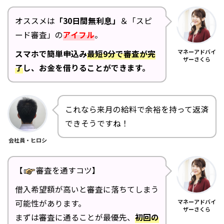
オススメは
「30日間無利息」
＆「スピ
ード審査」の
アイフル
。
マネーアドバイ
スマホで簡単申込み
最短9分で審査が完
ザーさくら
了
し、お金を借りることができます。
これなら来月の給料で余裕を持って返済
できそうですね！
会社員・ヒロシ
【
審査を通すコツ】
借入希望額が高いと審査に落ちてしまう
マネーアドバイ
可能性があります。
ザーさくら
まずは審査に通ることが最優先、
初回の