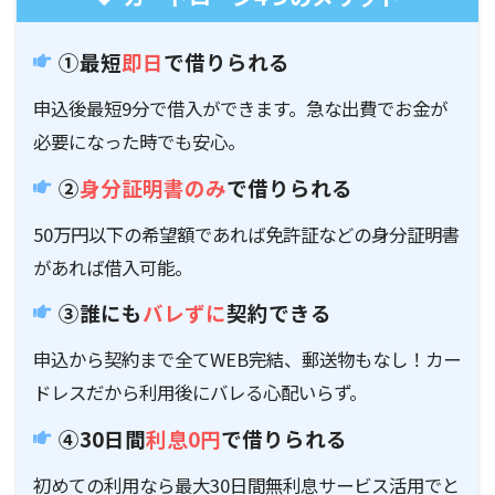
①最短
即日
で借りられる
申込後最短9分で借入ができます。急な出費でお金が
必要になった時でも安心。
②
身分証明書のみ
で借りられる
50万円以下の希望額であれば免許証などの身分証明書
があれば借入可能。
③誰にも
バレずに
契約できる
申込から契約まで全てWEB完結、郵送物もなし！カー
ドレスだから利用後にバレる心配いらず。
④30日間
利息0円
で借りられる
初めての利用なら最大30日間無利息サービス活用でと