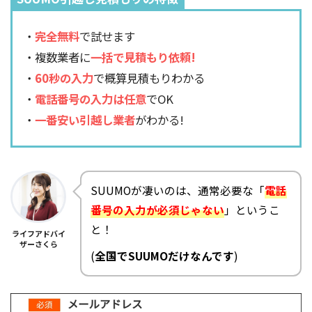
・
完全無料
で試せます
・複数業者に
一括で見積もり依頼!
・
60秒の入力
で概算見積もりわかる
・
電話番号の入力は任意
でOK
・
一番安い引越し業者
がわかる!
SUUMOが凄いのは、通常必要な「
電話
番号の入力が必須じゃない
」というこ
と！
ライフアドバイ
ザーさくら
(
全国でSUUMOだけなんです
)