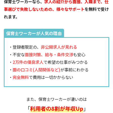
保育士ワーカーなら、
求人の紹介から面接、入職まで、仕
事選びで失敗しないための、様々なサポート
を無料で受け
れます。
保育士ワーカーが人気の理由
・登録者限定の、
非公開求人が見れる
・不安な
面接対策、給与・条件交渉
も安心
・
2万件の優良求人
で希望の仕事がみつかる
・
園の口コミ(人間関係など)
が事前にわかる
・
完全無料
で費用は一切かからない
また、保育士ワーカーが凄いのは
「
利用者の8割が年収Up
」