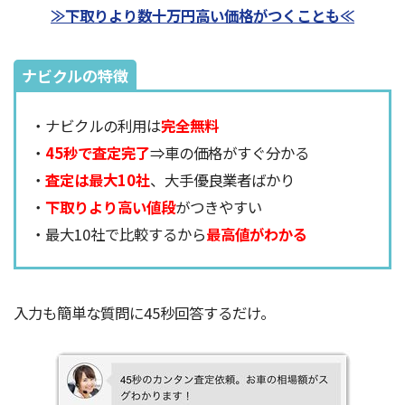
≫下取りより数十万円高い価格がつくことも≪
ナビクルの特徴
・ナビクルの利用は
完全無料
・
45秒で査定完了
⇒車の価格がすぐ分かる
・
査定は最大10社
、大手優良業者ばかり
・
下取りより高い値段
がつきやすい
・最大10社で比較するから
最高値がわかる
入力も簡単な質問に45秒回答するだけ。