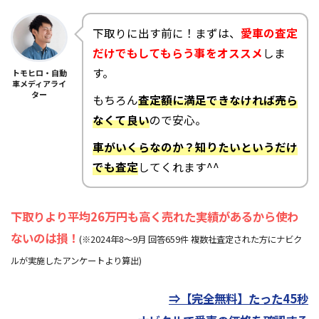
下取りに出す前に！まずは、
愛車の査定
だけでもしてもらう事をオススメ
しま
す。
トモヒロ・自動
車メディアライ
ター
もちろん
査定額に満足できなければ売ら
なくて良い
ので安心。
車がいくらなのか？知りたいというだけ
でも査定
してくれます^^
下取りより平均26万円も高く売れた実績があるから使わ
ないのは損！
(※2024年8～9月 回答659件 複数社査定された方にナビク
ルが実施したアンケートより算出)
⇒【完全無料】たった45秒