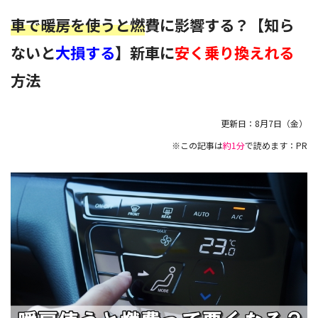
車で暖房を使うと燃
費に影響する？【知ら
ないと
大損する
】新車に
安く乗り換えれる
方法
更新日：
8月7日（金）
※この記事は
約1分
で読めます：PR