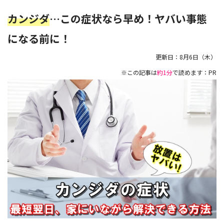
カンジダ
…この症状なら早め！ヤバい事態
になる前に！
更新日：
8月6日（木）
※この記事は
約1分
で読めます：PR