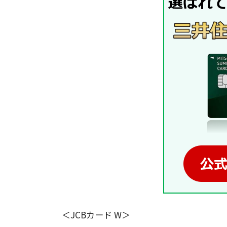
＜JCBカード W＞